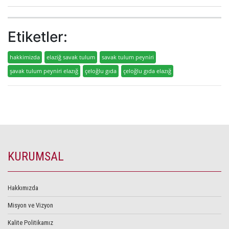
Etiketler:
hakkimizda
elaziğ savak tulum
savak tulum peyniri
şavak tulum peyniri elazığ
çeloğlu gıda
çeloğlu gıda elazığ
KURUMSAL
Hakkımızda
Misyon ve Vizyon
Kalite Politikamız