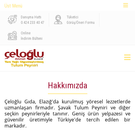
Üst Menü
Danışma Hattı
Tüketici
0.424 233 40 47
Görüş/Öneri Formu
Online
İndirim Bülteni
Hakkımızda
Çeloğlu Gıda, Elazığ'da kurulmuş yöresel lezzetlerde
uzmanlaşan firmadır. Şavak Tulum Peyniri ve diğer
seçkin peynirleriyle tanınır. Geniş ürün yelpazesi ve
güvenilir üretimiyle Türkiye'de tercih edilen bir
markadır.