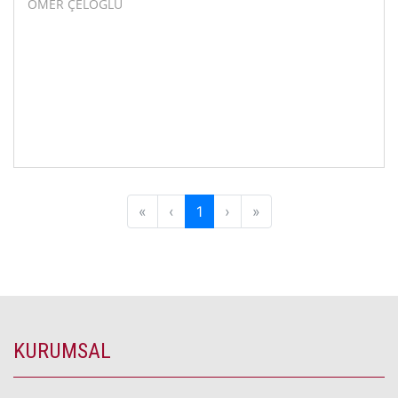
ÖMER ÇELOĞLU
First
Previous
Next
Last
«
‹
1
›
»
KURUMSAL