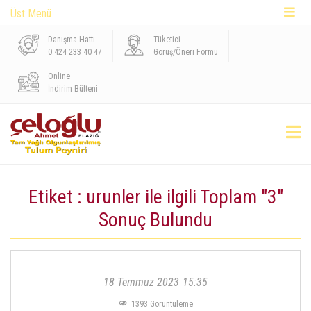
Üst Menü
Danışma Hattı
Tüketici
0.424 233 40 47
Görüş/Öneri Formu
Online
İndirim Bülteni
Etiket : urunler ile ilgili Toplam "3"
Sonuç Bulundu
18 Temmuz 2023
15:35
1393
Görüntüleme